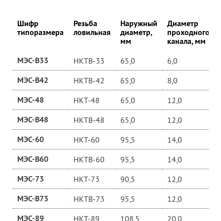
Шифр
Резьба
Наружный
Диаметр
типоразмера
ловильная
диаметр,
проходного
мм
канала, мм
МЭС-В33
НКТВ-33
65,0
6,0
МЭС-В42
НКТВ-42
65,0
8,0
МЭС-48
НКТ-48
65,0
12,0
МЭС-В48
НКТВ-48
65,0
12,0
МЭС-60
НКТ-60
95,5
14,0
МЭС-В60
НКТВ-60
95,5
14,0
МЭС-73
НКТ-73
90,5
12,0
МЭС-В73
НКТВ-73
95,5
12,0
МЭС-89
НКТ-89
108,5
20,0