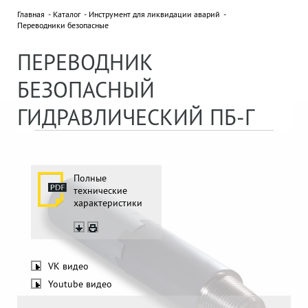
Главная
Каталог
Инструмент для ликвидации аварий
Переводники безопасные
НОВОСТИ
Все новости »
ПЕРЕВОДНИК
18 сентября 2025
ДВУХДНЕВНЫЙ СЕМИНАР В ПО
БЕЗОПАСНЫЙ
"БЕЛОРУСНЕФТЬ"
ГИДРАВЛИЧЕСКИЙ ПБ-Г
ПАРТНЕРЫ
Полные
технические
характеристики
Отправляя нам сообщение, вы подтверждаете
VK видео
согласие на обработку персональных данных.
Youtube видео