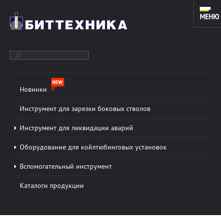
МЕНЮ
Новинки
ОБОРУДОВАНИЕ ДЛЯ ЗАРЕЗКИ ДОПОЛНИТЕЛЬНЫХ СТВОЛОВ
И КАПИТАЛЬНОГО РЕМОНТА СКВАЖИН. ИНСТРУМЕНТ ДЛЯ
Инструмент для зарезки боковых стволов
КОЙЛТЮБИНГОВЫХ УСТАНОВОК.
Инструмент для ликвидации аварий
Оборудование для койлтюбинговых установок
О КОМПАНИИ
Подробнее »
Вспомогательный инструмент
ООО «БИТТЕХНИКА» было основано в 1996 году и
Каталоги продукции
динамично развивается по настоящее время. В
основе работы предприятия лежат традиции и
новые технологии в области проектирования...