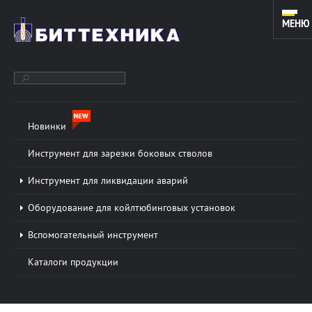
МЕНЮ
Новинки
ОБОРУДОВАНИЕ ДЛЯ ЗАРЕЗКИ ДОПОЛНИТЕЛЬНЫХ СТВОЛОВ
И КАПИТАЛЬНОГО РЕМОНТА СКВАЖИН. ИНСТРУМЕНТ ДЛЯ
Инструмент для зарезки боковых стволов
КОЙЛТЮБИНГОВЫХ УСТАНОВОК.
Инструмент для ликвидации аварий
Оборудование для койлтюбинговых установок
О КОМПАНИИ
Подробнее »
Вспомогательный инструмент
ООО «БИТТЕХНИКА» было основано в 1996 году и
Каталоги продукции
динамично развивается по настоящее время. В
основе работы предприятия лежат традиции и
новые технологии в области проектирования...