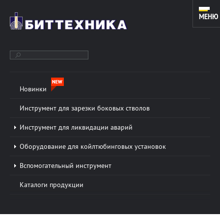
МЕНЮ
Новинки
ОБОРУДОВАНИЕ ДЛЯ ЗАРЕЗКИ ДОПОЛНИТЕЛЬНЫХ СТВОЛОВ
И КАПИТАЛЬНОГО РЕМОНТА СКВАЖИН. ИНСТРУМЕНТ ДЛЯ
Инструмент для зарезки боковых стволов
КОЙЛТЮБИНГОВЫХ УСТАНОВОК.
Инструмент для ликвидации аварий
Оборудование для койлтюбинговых установок
О КОМПАНИИ
Подробнее »
Вспомогательный инструмент
ООО «БИТТЕХНИКА» было основано в 1996 году и
Каталоги продукции
динамично развивается по настоящее время. В
основе работы предприятия лежат традиции и
новые технологии в области проектирования...