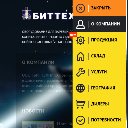
ЗАКРЫТЬ
О КОМПАНИИ
ОБОРУДОВАНИЕ ДЛЯ ЗАРЕЗКИ ДОПОЛНИТЕЛЬНЫХ СТВОЛОВ И
КАПИТАЛЬНОГО РЕМОНТА СКВАЖИН. ИНСТРУМЕНТ ДЛЯ
ПРОДУКЦИЯ
КОЙЛТЮБИНГОВЫХ УСТАНОВОК.
СКЛАД
О КОМПАНИИ
Подробнее »
УСЛУГИ
ООО «БИТТЕХНИКА» было основано в 1996 году
и динамично развивается по настоящее время. В
основе работы предприятия лежат традиции и
ГЕОГРАФИЯ
новые технологии в области проектирования...
ДИЛЕРЫ
НОВОСТИ
Все новости »
ПОТРЕБНОСТИ
18 сентября 2025