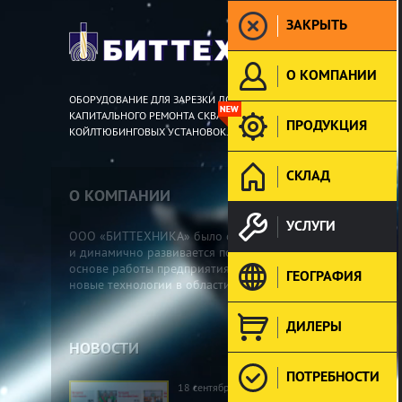
ЗАКРЫТЬ
О КОМПАНИИ
ОБОРУДОВАНИЕ ДЛЯ ЗАРЕЗКИ ДОПОЛНИТЕЛЬНЫХ СТВОЛОВ И
КАПИТАЛЬНОГО РЕМОНТА СКВАЖИН. ИНСТРУМЕНТ ДЛЯ
ПРОДУКЦИЯ
КОЙЛТЮБИНГОВЫХ УСТАНОВОК.
СКЛАД
О КОМПАНИИ
Подробнее »
УСЛУГИ
ООО «БИТТЕХНИКА» было основано в 1996 году
и динамично развивается по настоящее время. В
основе работы предприятия лежат традиции и
ГЕОГРАФИЯ
новые технологии в области проектирования...
ДИЛЕРЫ
НОВОСТИ
Все новости »
ПОТРЕБНОСТИ
18 сентября 2025