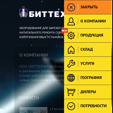
ЗАКРЫТЬ
О КОМПАНИИ
ОБОРУДОВАНИЕ ДЛЯ ЗАРЕЗКИ ДОПОЛНИТЕЛЬНЫХ СТВОЛОВ И
КАПИТАЛЬНОГО РЕМОНТА СКВАЖИН. ИНСТРУМЕНТ ДЛЯ
ПРОДУКЦИЯ
КОЙЛТЮБИНГОВЫХ УСТАНОВОК.
СКЛАД
О КОМПАНИИ
Подробнее »
УСЛУГИ
ООО «БИТТЕХНИКА» было основано в 1996 году
и динамично развивается по настоящее время. В
основе работы предприятия лежат традиции и
ГЕОГРАФИЯ
новые технологии в области проектирования...
ДИЛЕРЫ
НОВОСТИ
Все новости »
ПОТРЕБНОСТИ
18 сентября 2025