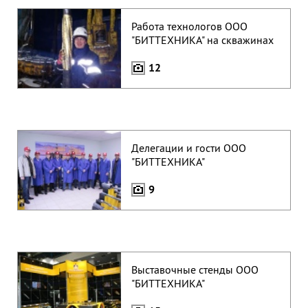
Работа технологов ООО
НОВОСТИ
Все новости »
"БИТТЕХНИКА" на скважинах
18 сентября 2025
12
ДВУХДНЕВНЫЙ СЕМИНАР В ПО
"БЕЛОРУСНЕФТЬ"
ПАРТНЕРЫ
Делегации и гости ООО
"БИТТЕХНИКА"
9
Отправляя нам сообщение, вы подтверждаете
согласие на обработку персональных данных.
Выставочные стенды ООО
"БИТТЕХНИКА"