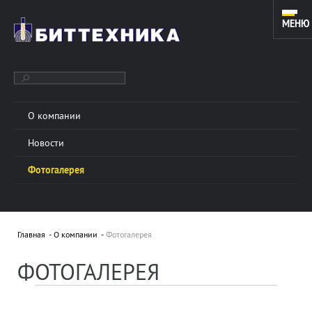
МЕНЮ
О компании
ОБОРУДОВАНИЕ ДЛЯ ЗАРЕЗКИ ДОПОЛНИТЕЛЬНЫХ СТВОЛОВ
Новости
И КАПИТАЛЬНОГО РЕМОНТА СКВАЖИН. ИНСТРУМЕНТ ДЛЯ
КОЙЛТЮБИНГОВЫХ УСТАНОВОК.
Фотогалерея
О КОМПАНИИ
Подробнее »
Главная
О компании
Фотогалерея
ООО «БИТТЕХНИКА» было основано в 1996 году и
ФОТОГАЛЕРЕЯ
динамично развивается по настоящее время. В
основе работы предприятия лежат традиции и
новые технологии в области проектирования...