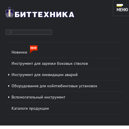
МЕНЮ
Новинки
ОБОРУДОВАНИЕ ДЛЯ ЗАРЕЗКИ ДОПОЛНИТЕЛЬНЫХ СТВОЛОВ
И КАПИТАЛЬНОГО РЕМОНТА СКВАЖИН. ИНСТРУМЕНТ ДЛЯ
Инструмент для зарезки боковых стволов
КОЙЛТЮБИНГОВЫХ УСТАНОВОК.
Инструмент для ликвидации аварий
Оборудование для койлтюбинговых установок
О КОМПАНИИ
Подробнее »
Вспомогательный инструмент
ООО «БИТТЕХНИКА» было основано в 1996 году и
Каталоги продукции
динамично развивается по настоящее время. В
основе работы предприятия лежат традиции и
новые технологии в области проектирования...