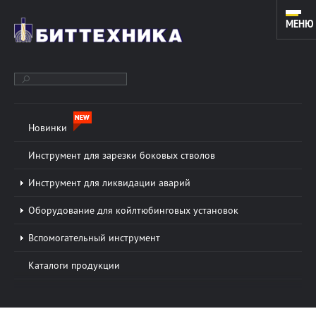
МЕНЮ
Новинки
ОБОРУДОВАНИЕ ДЛЯ ЗАРЕЗКИ ДОПОЛНИТЕЛЬНЫХ СТВОЛОВ
И КАПИТАЛЬНОГО РЕМОНТА СКВАЖИН. ИНСТРУМЕНТ ДЛЯ
Инструмент для зарезки боковых стволов
КОЙЛТЮБИНГОВЫХ УСТАНОВОК.
Инструмент для ликвидации аварий
Оборудование для койлтюбинговых установок
О КОМПАНИИ
Подробнее »
Вспомогательный инструмент
ООО «БИТТЕХНИКА» было основано в 1996 году и
Каталоги продукции
динамично развивается по настоящее время. В
основе работы предприятия лежат традиции и
новые технологии в области проектирования...