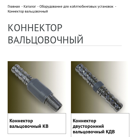
Главная
Каталог
Оборудование для койлтюбинговых установок
Коннектор вальцовочный
НОВОСТИ
Все новости »
КОННЕКТОР
18 сентября 2025
ДВУХДНЕВНЫЙ СЕМИНАР В ПО
ВАЛЬЦОВОЧНЫЙ
"БЕЛОРУСНЕФТЬ"
ПАРТНЕРЫ
Отправляя нам сообщение, вы подтверждаете
согласие на обработку персональных данных.
Коннектор
Коннектор
вальцовочный КВ
двусторонний
вальцовочный КДВ