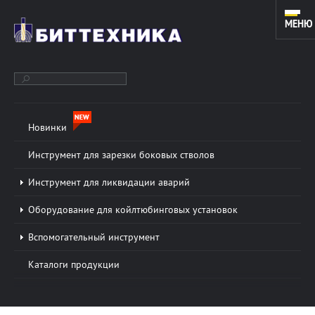
МЕНЮ
Новинки
ОБОРУДОВАНИЕ ДЛЯ ЗАРЕЗКИ ДОПОЛНИТЕЛЬНЫХ СТВОЛОВ
И КАПИТАЛЬНОГО РЕМОНТА СКВАЖИН. ИНСТРУМЕНТ ДЛЯ
Инструмент для зарезки боковых стволов
КОЙЛТЮБИНГОВЫХ УСТАНОВОК.
Инструмент для ликвидации аварий
Оборудование для койлтюбинговых установок
О КОМПАНИИ
Подробнее »
Вспомогательный инструмент
ООО «БИТТЕХНИКА» было основано в 1996 году и
Каталоги продукции
динамично развивается по настоящее время. В
основе работы предприятия лежат традиции и
новые технологии в области проектирования...