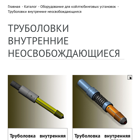
Главная
Каталог
Оборудование для койлтюбинговых установок
Труболовки внутренние неосвобождающиеся
НОВОСТИ
Все новости »
ТРУБОЛОВКИ
18 сентября 2025
ДВУХДНЕВНЫЙ СЕМИНАР В ПО
ВНУТРЕННИЕ
"БЕЛОРУСНЕФТЬ"
НЕОСВОБОЖДАЮЩИЕСЯ
ПАРТНЕРЫ
Отправляя нам сообщение, вы подтверждаете
согласие на обработку персональных данных.
Труболовка внутренняя
Труболовка внутренняя