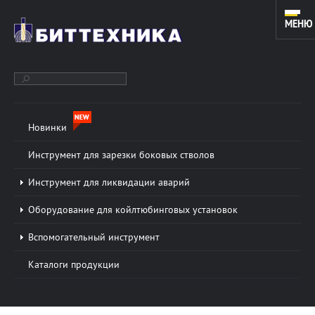
МЕНЮ
Новинки
ОБОРУДОВАНИЕ ДЛЯ ЗАРЕЗКИ ДОПОЛНИТЕЛЬНЫХ СТВОЛОВ
И КАПИТАЛЬНОГО РЕМОНТА СКВАЖИН. ИНСТРУМЕНТ ДЛЯ
Инструмент для зарезки боковых стволов
КОЙЛТЮБИНГОВЫХ УСТАНОВОК.
Инструмент для ликвидации аварий
Оборудование для койлтюбинговых установок
О КОМПАНИИ
Подробнее »
Вспомогательный инструмент
ООО «БИТТЕХНИКА» было основано в 1996 году и
Каталоги продукции
динамично развивается по настоящее время. В
основе работы предприятия лежат традиции и
новые технологии в области проектирования...